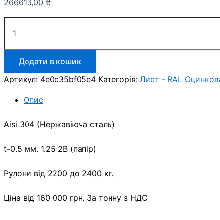
266616,00
₴
Aisi
304
—
Неіржавка
рулонна
Додати в кошик
сталь
Артикул:
4e0c35bf05e4
Категорія:
Лист - RAL Оцинков
0.5
мм
Опис
х
1250
мм
Aisi 304 (Нержавіюча сталь)
кількість
t-0.5 мм. 1.25 2В (папір)
Рулони від 2200 до 2400 кг.
Ціна від 160 000 грн. За тонну з НДС