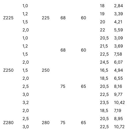
1,0
18
2,84
1,2
19
3,39
Z225
225
68
60
1,5
20
4,21
2,0
22
5,59
1,0
20,5
3,09
1,2
21,5
3,69
68
60
1,5
22,5
7,58
2,0
24,5
6,07
Z250
1,5
250
16,5
4,94
2,0
18,5
6,55
2,5
75
65
20,5
8,16
3,0
22,5
9,77
3,2
23,5
10,42
2,0
18,5
7,19
2,5
20,5
8,95
Z280
280
75
65
3,0
22,5
10,72