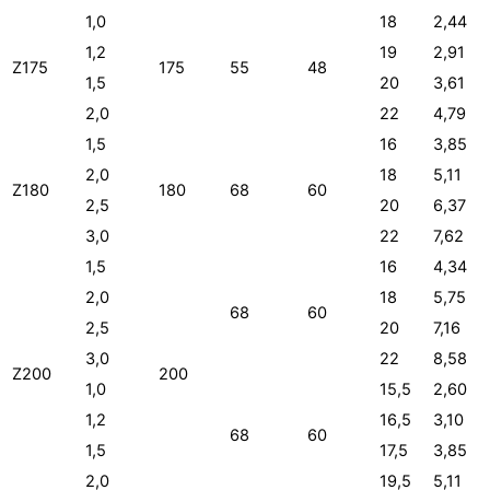
1,0
18
2,44
1,2
19
2,91
Z175
175
55
48
1,5
20
3,61
2,0
22
4,79
1,5
16
3,85
2,0
18
5,11
Z180
180
68
60
2,5
20
6,37
3,0
22
7,62
1,5
16
4,34
2,0
18
5,75
68
60
2,5
20
7,16
3,0
22
8,58
Z200
200
1,0
15,5
2,60
1,2
16,5
3,10
68
60
1,5
17,5
3,85
2,0
19,5
5,11