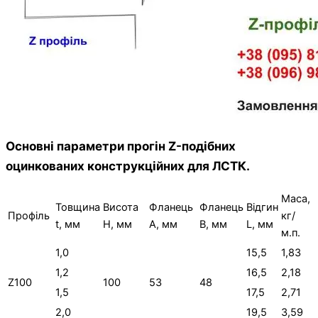
Основні параметри прогін Z-подібних
оцинкованих конструкційних для ЛСТК.
Маса,
Товщина
Висота
Фланець
Фланець
Відгин
Профіль
кг/
t, мм
H, мм
A, мм
B, мм
L, мм
м.п.
1,0
15,5
1,83
1,2
16,5
2,18
Z100
100
53
48
1,5
17,5
2,71
2,0
19,5
3,59