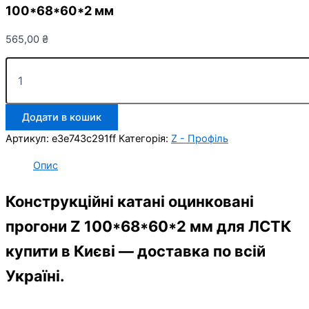
100*68*60*2 мм
565,00
₴
Конструкційні
оцинковані
прогони
Z
Додати в кошик
100*68*60*2
мм
Артикул:
e3e743c291ff
Категорія:
Z - Профіль
кількість
Опис
Конструкційні катані оцинковані
прогони Z 100*68*60*2 мм для ЛСТК
купити в Києві — доставка по всій
Україні.