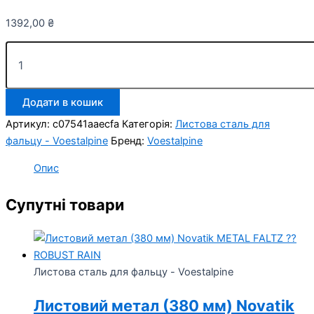
1392,00
₴
Листовий
метал
(670
мм)
Додати в кошик
Novatik
METAL
Артикул:
c07541aaecfa
Категорія:
Листова сталь для
FALTZ
фальцу - Voestalpine
Бренд:
Voestalpine
⁇
ROBUST
Опис
RAIN
RAL
Супутні товари
8004
кількість
Листова сталь для фальцу - Voestalpine
Листовий метал (380 мм) Novatik