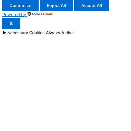
Customize
Reject All
Accept All
Powered by
✖
►
Necessary Cookies
Always Active
Necessary cookies enable essential site features like secure
log-ins and consent preference adjustments. They do not
store personal data.
None
►
Functional Cookies
Remark
Functional cookies support features like content sharing on
social media, collecting feedback, and enabling third-party
tools.
None
►
Analytical Cookies
Remark
Analytical cookies track visitor interactions, providing insights
on metrics like visitor count, bounce rate, and traffic sources.
None
►
Advertisement Cookies
Remark