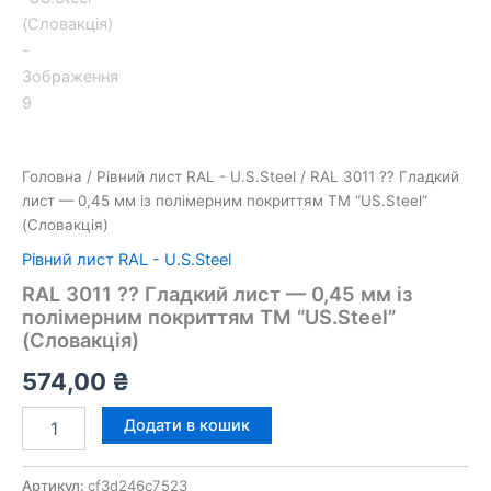
Головна
/
Рівний лист RAL - U.S.Steel
/ RAL 3011 ⁇ Гладкий
лист — 0,45 мм із полімерним покриттям TM “US.Steel”
(Словакція)
Рівний лист RAL - U.S.Steel
RAL 3011 ⁇ Гладкий лист — 0,45 мм із
полімерним покриттям TM “US.Steel”
(Словакція)
574,00
₴
RAL
Додати в кошик
3011
⁇
Гладкий
Артикул:
cf3d246c7523