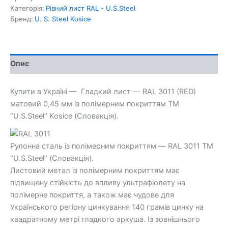
лист
Категорія:
Рівний лист RAL - U.S.Steel
—
Бренд:
U. S. Steel Kosice
0,45
мм
із
полімерним
Опис
покриттям
TM
"US.Steel"
Купити в Україні — Гладкий лист — RAL 3011 (RED)
(Словакція)
матовий 0,45 мм із полімерним покриттям TM
кількість
“U.S.Steel” Kosice (Словакція).
Рулонна сталь із полімерним покриттям — RAL 3011 TM
“U.S.Steel” (Словакція).
Листовий метал із полімерним покриттям має
підвищену стійкість до впливу ультрафіолету на
полімерне покриття, а також має чудове для
Українського регіону цинкування 140 грамів цинку на
квадратному метрі гладкого аркуша. Із зовнішнього