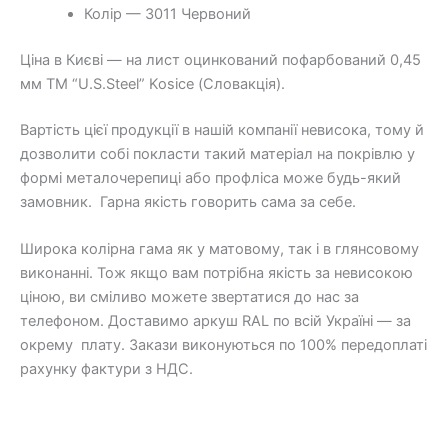
Колір — 3011 Червоний
Ціна в Києві — на лист оцинкований пофарбований 0,45
мм TM “U.S.Steel” Kosice (Словакція).
Вартість цієї продукції в нашій компанії невисока, тому й
дозволити собі покласти такий матеріал на покрівлю у
формі металочерепиці або профліса може будь-який
замовник. Гарна якість говорить сама за себе.
Широка колірна гама як у матовому, так і в глянсовому
виконанні. Тож якщо вам потрібна якість за невисокою
ціною, ви сміливо можете звертатися до нас за
телефоном. Доставимо аркуш RAL по всій Україні — за
окрему плату. Закази виконуються по 100% передоплаті
рахунку фактури з НДС.