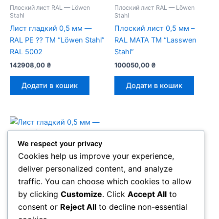
Плоский лист RAL — Löwen
Плоский лист RAL — Löwen
Stahl
Stahl
Лист гладкий 0,5 мм —
Плоский лист 0,5 мм –
RAL РЕ ⁇ ТМ “Löwen Stahl”
RAL МАТА ТМ “Lasswen
RAL 5002
Stahl”
142908,00
₴
100050,00
₴
Додати в кошик
Додати в кошик
We respect your privacy
Cookies help us improve your experience,
Плоский лист RAL — Löwen
deliver personalized content, and analyze
Stahl
traffic. You can choose which cookies to allow
Лист гладкий 0,5 мм —
RAL РЕ | ТМ “Löwen Stahl”
by clicking
Customize
. Click
Accept All
to
RAL 5005
consent or
Reject All
to decline non-essential
142908,00
₴