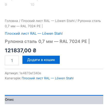
Головна
/
Плоский лист RAL — Löwen Stahl
/ Рулонна сталь
0,7 мм — RAL 7024 PE |
Плоский лист RAL — Löwen Stahl
Рулонна сталь 0,7 мм — RAL 7024 PE |
121837,00
₴
Рулонна
Додати в кошик
сталь
0,7
мм
Артикул:
1e4870ef340e
—
Категорія:
Плоский лист RAL — Löwen Stahl
RAL
7024
PE
|
Опис
кількість