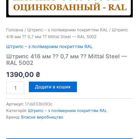
Головна
/
Штрипс – з полімерним покриттям RAL
/ Штрипс
416 мм ⁇ 0,7 мм ⁇ Mittal Steel — RAL 5002
Штрипс – з полімерним покриттям RAL
Штрипс 416 мм ⁇ 0,7 мм ⁇ Mittal Steel —
RAL 5002
1390,00
₴
Штрипс
Додати в кошик
416
мм
⁇
Артикул:
17da133b093c
0,7
Категорія:
Штрипс – з полімерним покриттям RAL
мм
Бренд:
Власне виробництво
⁇
Mittal
Steel