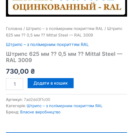
Головна
/
Штрипс – з полімерним покриттям RAL
/ Штрипс
625 мм ⁇ 0,5 мм ⁇ Mittal Steel — RAL 3009
Штрипс – з полімерним покриттям RAL
Штрипс 625 мм ⁇ 0,5 мм ⁇ Mittal Steel —
RAL 3009
730,00
₴
Штрипс
Додати в кошик
625
мм
⁇
Артикул:
7ad2dd3f1c00
0,5
Категорія:
Штрипс – з полімерним покриттям RAL
мм
Бренд:
Власне виробництво
⁇
Mittal
Steel