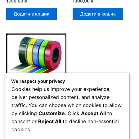
1390,00
₴
1390,00
₴
Додати в кошик
Додати в кошик
We respect your privacy
Cookies help us improve your experience,
deliver personalized content, and analyze
Штрипс – з полімерним
traffic. You can choose which cookies to allow
покриттям RAL
Штрипс 625 мм ⁇ 0,7 мм
by clicking
Customize
. Click
Accept All
to
⁇ Mittal Steel — RAL 6005
consent or
Reject All
to decline non-essential
1390,00
₴
cookies.