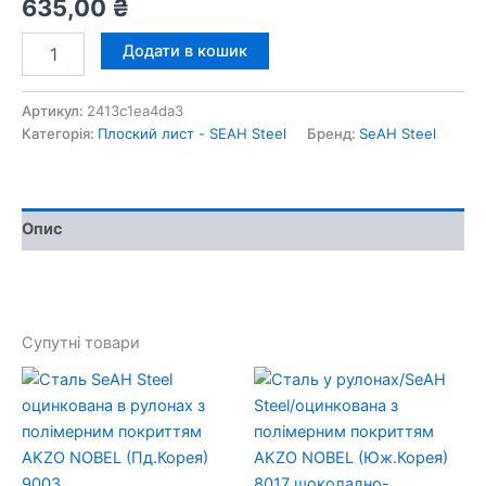
635,00
₴
Сталь
Додати в кошик
SeAH
Steel
оцинкована
Артикул:
2413c1ea4da3
в
Категорія:
Плоский лист - SEAH Steel
Бренд:
SeAH Steel
рулонах
з
полімерним
покриттям
Опис
AKZO
NOBEL
(Пд.Корея)
7024
кількість
Супутні товари