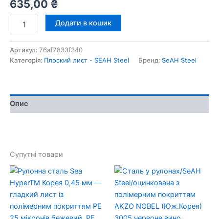
635,00
₴
Сталь
Додати в кошик
SeAH
Steel
оцинкована
Артикул:
76af7833f340
в
Категорія:
Плоский лист - SEAH Steel
Бренд:
SeAH Steel
рулонах
з
полімерним
покриттям
Опис
AKZO
NOBEL
(Пд.Корея)
9003
кількість
Супутні товари