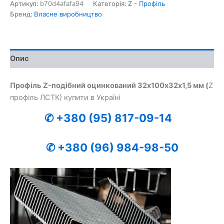
профіль
Артикул:
b70d4afafa94
Категорія:
Z - Профіль
32
Бренд:
Власне виробництво
*
100
*
32
Опис
*
1,5
мм
Профіль Z-подібний оцинкований 32х100х32х1,5 мм (
Z
кількість
профіль ЛСТК) купити в Україні
✆
+380 (95) 817-09-14
✆ +380 (96) 984-98-50