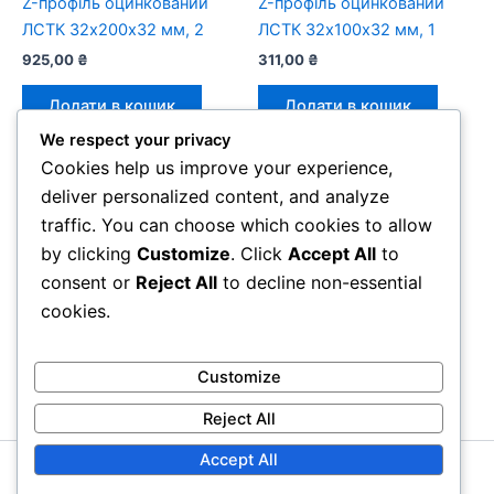
Z-профіль оцинкований
Z-профіль оцинкований
ЛСТК 32х200х32 мм, 2
ЛСТК 32х100х32 мм, 1
925,00
₴
311,00
₴
Додати в кошик
Додати в кошик
We respect your privacy
Cookies help us improve your experience,
deliver personalized content, and analyze
traffic. You can choose which cookies to allow
Z - Профіль
Z-профіль оцинкований
by clicking
Customize
. Click
Accept All
to
ЛСТК 32х50х32, 1.5
consent or
Reject All
to decline non-essential
319,00
₴
cookies.
Додати в кошик
Customize
Reject All
Accept All
Copyright © 2026 ЛСТК - КОМПАНІ