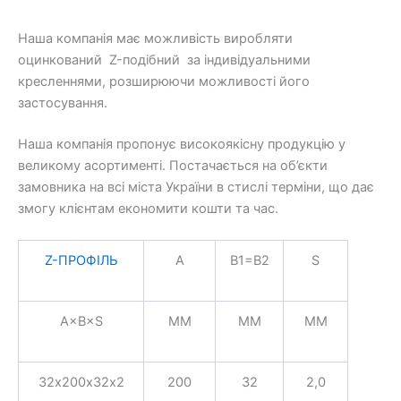
Наша компанія має можливість виробляти
оцинкований Z-подібний за індивідуальними
кресленнями, розширюючи можливості його
застосування.
Наша компанія пропонує високоякісну продукцію у
великому асортименті. Постачається на об’єкти
замовника на всі міста України в стислі терміни, що дає
змогу клієнтам економити кошти та час.
Z-ПРОФІЛЬ
A
B1=B2
S
A×B×S
ММ
ММ
ММ
32х200х32х2
200
32
2,0