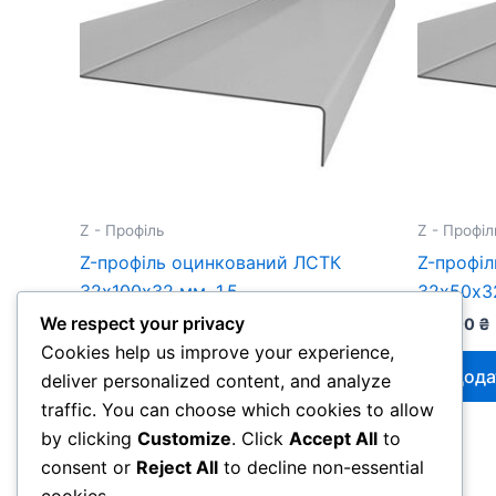
Z - Профіль
Z - Профіл
Z-профіль оцинкований ЛСТК
Z-профі
32х100х32 мм, 1.5
32х50х32
We respect your privacy
443,00
₴
270,00
₴
Cookies help us improve your experience,
Додати в кошик
Дода
deliver personalized content, and analyze
traffic. You can choose which cookies to allow
by clicking
Customize
. Click
Accept All
to
consent or
Reject All
to decline non-essential