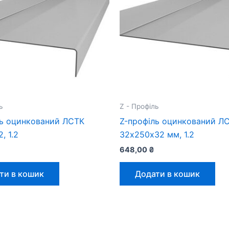
ь
Z - Профіль
ль оцинкований ЛСТК
Z-профіль оцинкований Л
, 1.2
32х250х32 мм, 1.2
648,00
₴
ти в кошик
Додати в кошик