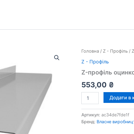
Головна
/
Z - Профіль
/ 
Z - Профіль
Z-профіль оцинк
553,00
₴
Z-
Додати в 
профіль
оцинкований
ЛСТК
Артикул:
ac34de7fde1f
32х250х32
Бренд:
Власне виробниц
мм,
1